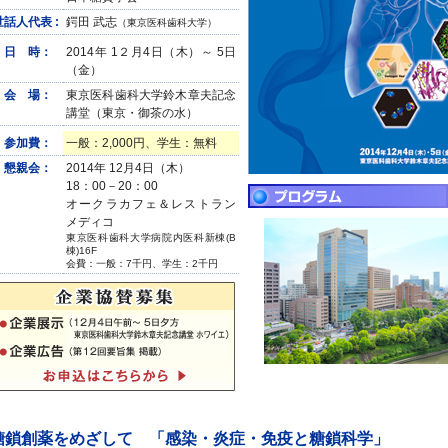
世話人代表 :
鍔田 武志
（東京医科歯科大学）
日 時：
2014年 1２月4日（木）～ 5日
（金）
会 場：
東京医科歯科大学鈴木章夫記念
講堂（東京・御茶の水）
参加費：
一般：2,000円、学生：無料
懇親会：
2014年 12月4日（木）
18：00－20：00
オークラカフェ＆レストラン
メディコ
東京医科歯科大学病院内医科新棟(B
棟)16F
会費：一般：7千円、学生：2千円
糖鎖創薬をめざして 「感染・炎症・免疫と糖鎖科学」