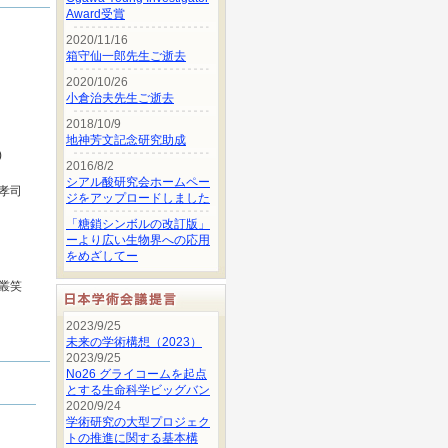
)
孝司
叢笑